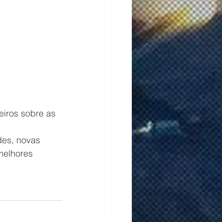
eiros sobre as 
es, novas 
melhores 