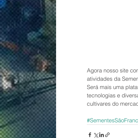
Agora nosso site con
atividades da Semen
Será mais uma plat
tecnologias e divers
cultivares do merca
#SementesSãoFranc