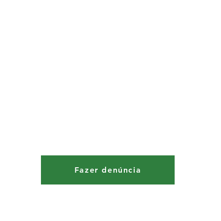
(De segunda à sexta-feira das 9:00 às 17:00hs)
Fazer denúncia