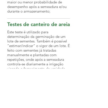
maior ou menor probabilidade de
desempenho após a semeadura e/ou
durante o armazenamento;
Testes de canteiro de areia
Este teste é utilizado para
determinação da germinação de um
lote de sementes. Também é possível
“estimar/indicar” o vigor de um lote. É
feito com sementes já tratadas
manualmente e plantadas com
repetições, onde após a semeadura
controla-se diariamente a irrigação
visando o fornecimento da umidade
necessária para conclusão do processo
de emergência das sementes.
Normalmente a contagem acontece
de 7 a 10 dias após a semeadura;
Testes de canteiro de solo
Este teste é utilizado para checagem