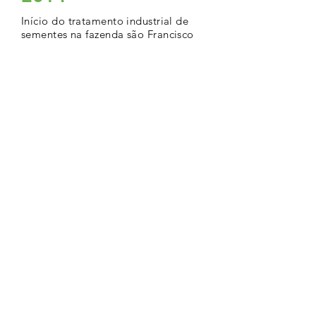
Início do tratamento industrial de
sementes na fazenda são Francisco
2014
Construção do armazém graneleiro
com capacidade para 1 milhão de
sacas e escritório administrativo na
Fazenda Futura. Sementes São
Francisco se junta com outras
sementeiras a Seed Corp
2015
Aquisição da Fazenda Fortaleza no
município de Rio Verde (2143
hectares) destinados a grão
semente.